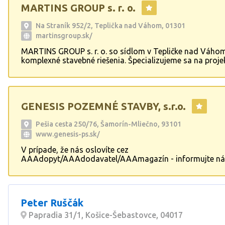
MARTINS GROUP s. r. o.
Na Straník 952/2, Teplička nad Váhom, 01301
martinsgroup.sk/
MARTINS GROUP s. r. o. so sídlom v Tepličke nad Váho
komplexné stavebné riešenia. Špecializujeme sa na proje
inžiniering a realizáciu domov na kľúč, vrátane rekonštru
domov a bytov. Naše služby zahŕňajú široké spektrum s
prác pre interiér aj exteriér, čím zákazníkom poskytujeme
a komplexné riešenia pre ich stavebné projekty.
GENESIS POZEMNÉ STAVBY, s.r.o.
Pešia cesta 250/76, Šamorín-Mliečno, 93101
www.genesis-ps.sk/
V prípade, že nás oslovíte cez
AAAdopyt/AAAdodavatel/AAAmagazín - informujte ná
cenová kalklulácia ZADARMO Firma sa zaoberá výstavb
rekonštrukciou rodinných domov, garáží a oplotení vrá
terénnych úprav a záhradnej architektúry, stavbou mon
výrobných hál,fasády,omietky.
Peter Ruščák
Papradia 31/1, Košice-Šebastovce, 04017