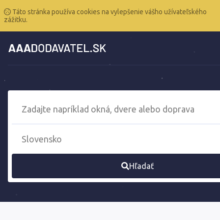
Táto stránka používa cookies na vylepšenie vášho užívateľského
zážitku.
Hľadať