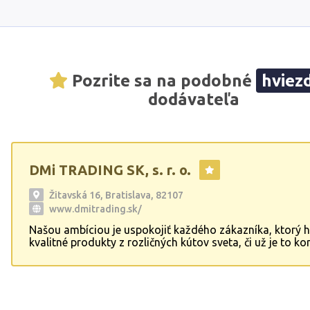
Pozrite sa na podobné
hviez
dodávateľa
DMi TRADING SK, s. r. o.
Žitavská 16, Bratislava, 82107
www.dmitrading.sk/
Našou ambíciou je uspokojiť každého zákazníka, ktorý 
kvalitné produkty z rozličných kútov sveta, či už je to k
spotrebiteľ, alebo prevádzka hotelu či reštaurácie. Po
široké spektrum tovarov mäsové výrobky, syry, ryby a p
mora, cestoviny, čerstvé mäso, oleje, olivy až po sterili
konzervované potraviny, trvanlivé potraviny, dochucova