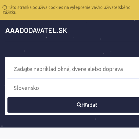
Táto stránka používa cookies na vylepšenie vášho užívateľského
zážitku.
Hľadať