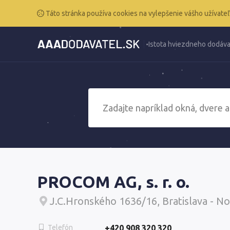
Táto stránka používa cookies na vylepšenie vášho užívateľ
Istota hviezdneho dodáva
PROCOM AG, s. r. o.
J.C.Hronského 1636/16, Bratislava - N
Telefón
+420 908 320 320