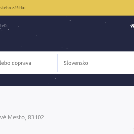
ského zážitku.
teľa
ové Mesto, 83102