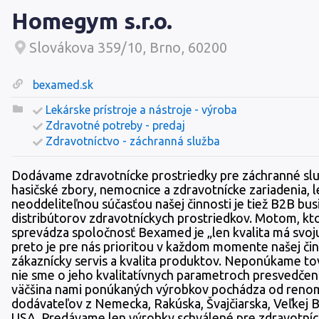
Homegym s.r.o.
Slovákova 359/10, Brno, 60200
bexamed.sk
Lekárske prístroje a nástroje - výroba
Zdravotné potreby - predaj
Zdravotníctvo - záchranná služba
Dodávame zdravotnícke prostriedky pre záchranné slu
hasičské zbory, nemocnice a zdravotnícke zariadenia, l
neoddeliteľnou súčasťou našej činnosti je tiež B2B bus
distribútorov zdravotníckych prostriedkov. Motom, kt
sprevádza spoločnosť Bexamed je „len kvalita má svoju
preto je pre nás prioritou v každom momente našej čin
zákaznícky servis a kvalita produktov. Neponúkame tov
nie sme o jeho kvalitatívnych parametroch presvedčení
väčšina nami ponúkaných výrobkov pochádza od ren
dodávateľov z Nemecka, Rakúska, Švajčiarska, Veľkej B
USA. Predávame len výrobky schválené pre zdravotníc