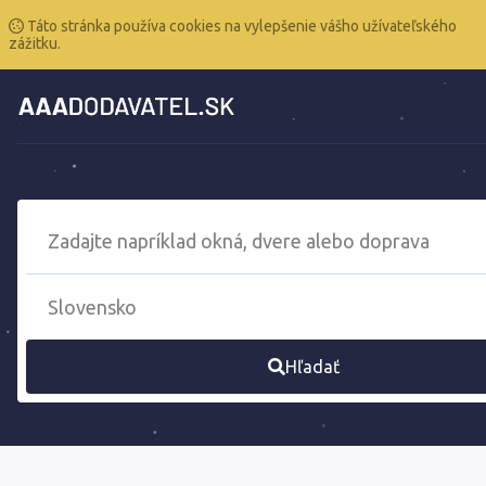
Táto stránka používa cookies na vylepšenie vášho užívateľského
zážitku.
Hľadať