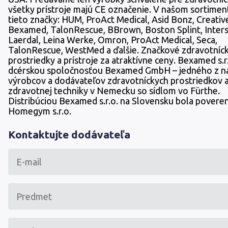
všetky prístroje majú CE označenie. V našom sortimen
tieto značky: HUM, ProAct Medical, Asid Bonz, Creativ
Bexamed, TalonRescue, BBrown, Boston Splint, Intersu
Laerdal, Leina Werke, Omron, ProAct Medical, Seca,
TalonRescue, WestMed a ďalšie. Značkové zdravotníc
prostriedky a prístroje za atraktívne ceny. Bexamed s.r.
dcérskou spoločnosťou Bexamed GmbH – jedného z na
výrobcov a dodávateľov zdravotníckych prostriedkov 
zdravotnej techniky v Nemecku so sídlom vo Fürthe.
Distribúciou Bexamed s.r.o. na Slovensku bola poveren
Homegym s.r.o.
Kontaktujte dodávateľa