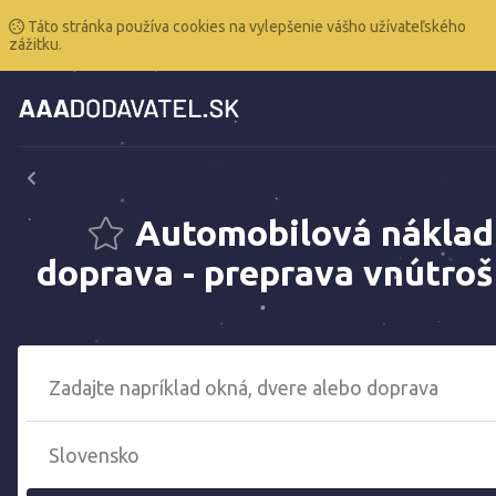
Táto stránka používa cookies na vylepšenie vášho užívateľského
zážitku.
Automobilová nákla
doprava - preprava vnútroš