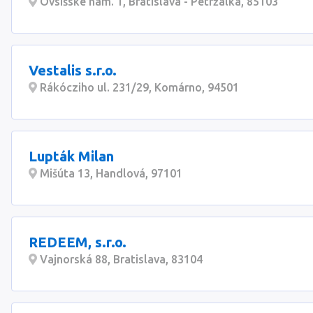
Ovsišské nám. 1, Bratislava - Petržalka, 85103
Vestalis s.r.o.
Rákócziho ul. 231/29, Komárno, 94501
Lupták Milan
Mišúta 13, Handlová, 97101
REDEEM, s.r.o.
Vajnorská 88, Bratislava, 83104