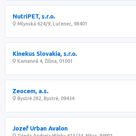
NutriPET, s.r.o.
Mlynská 624/9, Lučenec, 98401
Kinekus Slovakia, s.r.o.
Kamenná 4, Žilina, 01001
Zeocem, a.s.
Bystré 282, Bystré, 09434
Jozef Urban Avalon
Trieda Andreja Hlinku 615/34, Nitra, 94901