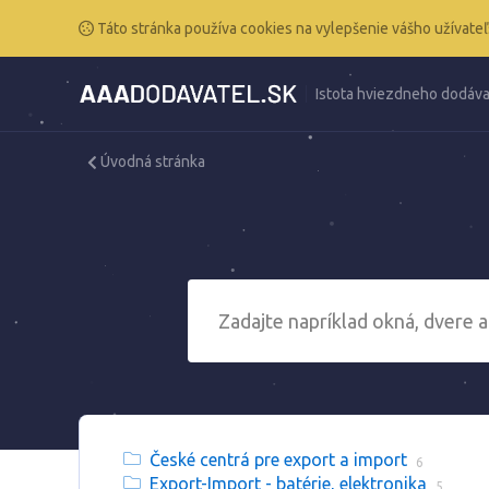
Táto stránka používa cookies na vylepšenie vášho užívateľ
Istota hviezdneho dodáva
Úvodná stránka
České centrá pre export a import
6
Export-Import - batérie, elektronika
5