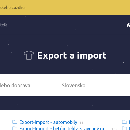
ského zážitku.
teľa
Export a import
Export-Import - automobily
11
Export-Import - betón, tehly, stavebný materiál
105