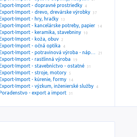
Export-Import - dopravné prostriedky
4
Export-Import - drevo, drevárske výrobky
37
Export-Import - hry, hračky
13
Export-Import - kancelárske potreby, papier
14
Export-Import - keramika, stavebniny
10
Export-Import - koža, obuv
2
Export-Import - očná optika
4
Export-Import - potravinová výroba - nápoje
21
Export-Import - rastlinná výroba
19
Export-Import - stavebníctvo - ostatné
31
Export-Import - stroje, motory
5
Export-Import - kúrenie, formy
14
Export-Import - výzkum, inženierské služby
4
Poradenstvo - export a import
31