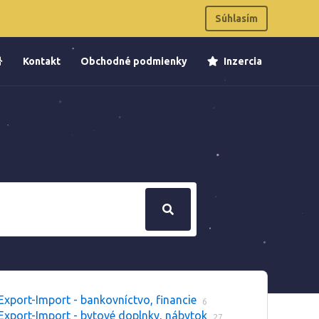
Súhlasím
Kontakt
Obchodné podmienky
Inzercia
Export-Import - bankovníctvo, financie
6
Export-Import - bytové doplnky, nábytok
27