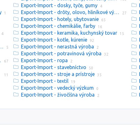
Export-Import - dosky, tyče, gumy
4
y
Export-Import - drôty, olovo, hliníkové výrobky
1
27
Export-Import - hotely, ubytovanie
65
Export-Import - chemikálie, farby
16
Export-Import - keramika, kuchynský tovar
4
15
Export-Import - kotle, kúrenie
92
- motory, elektrické spotrebiče
Export-Import - nerastná výroba
5
2
Export-Import - potravinová výroba
32
logistika
Export-Import - ropa
67
2
Export-Import - stavebníctvo
50
Export-Import - stroje a prístroje
11
35
Export-Import - textil
19
Export-Import - vedecký výzkum
0
Export-Import - živočíšna výroba
2