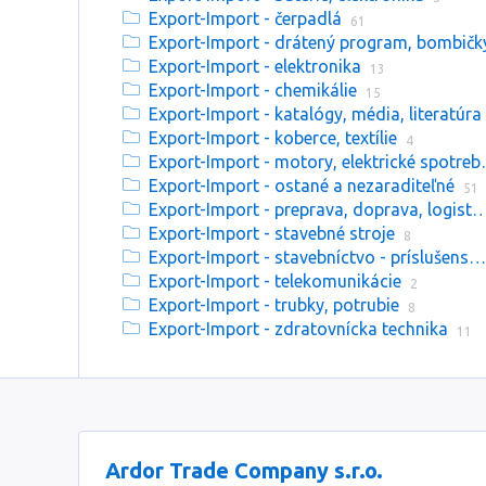
Export-Import - čerpadlá
61
Export-Import - drátený program, bombičk
Export-Import - elektronika
13
Export-Import - chemikálie
15
Export-Import - katalógy, média, literatúra
Export-Import - koberce, textílie
4
Export-Import 
Export-Import - ostané a nezaraditeľné
51
Export-Import - preprava, doprava, 
Export-Import - stavebné stroje
8
Export-Import - stavebníctvo - príslušenstvo
Export-Import - telekomunikácie
2
Export-Import - trubky, potrubie
8
Export-Import - zdratovnícka technika
11
Ardor Trade Company s.r.o.