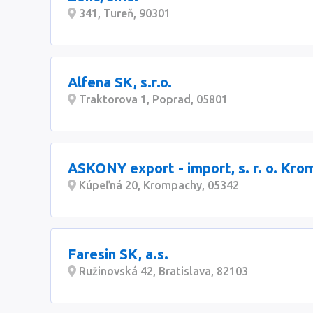
341, Tureň, 90301
Alfena SK, s.r.o.
Traktorova 1, Poprad, 05801
ASKONY export - import, s. r. o. Kr
Kúpeľná 20, Krompachy, 05342
Faresin SK, a.s.
Ružinovská 42, Bratislava, 82103