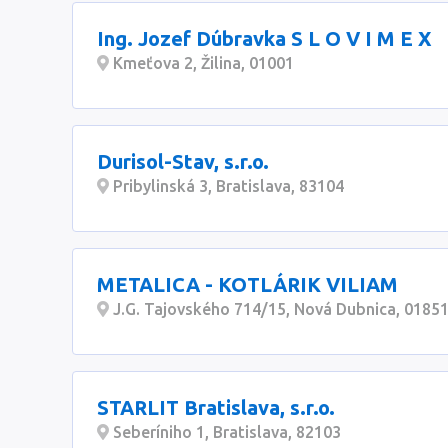
Ing. Jozef Dúbravka S L O V I M E X
Kmeťova 2, Žilina, 01001
Durisol-Stav, s.r.o.
Pribylinská 3, Bratislava, 83104
METALICA - KOTLÁRIK VILIAM
J.G. Tajovského 714/15, Nová Dubnica, 0185
STARLIT Bratislava, s.r.o.
Seberíniho 1, Bratislava, 82103