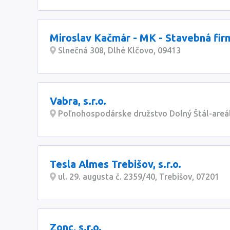
Miroslav Kačmár - MK - Stavebná fir
Slnečná 308, Dlhé Klčovo, 09413
Vabra, s.r.o.
Poľnohospodárske družstvo Dolný Štál-areál,
Tesla Almes Trebišov, s.r.o.
ul. 29. augusta č. 2359/40, Trebišov, 07201
Zonc, s.r.o.