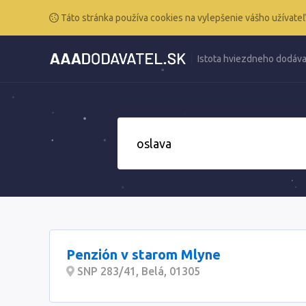
Táto stránka používa cookies na vylepšenie vášho užívateľ
Istota hviezdneho dodáva
Penzión v starom Mlyne
SNP 283/41, Belá, 01305