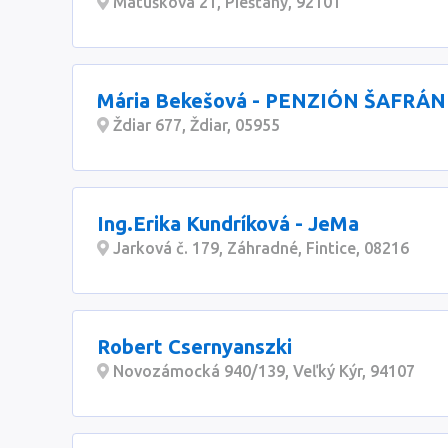
Matuškova 21, Piešťany, 92101
Mária Bekešová - PENZIÓN ŠAFRÁN
Ždiar 677, Ždiar, 05955
Ing.Erika Kundríková - JeMa
Jarková č. 179, Záhradné, Fintice, 08216
Robert Csernyanszki
Novozámocká 940/139, Veľký Kýr, 94107