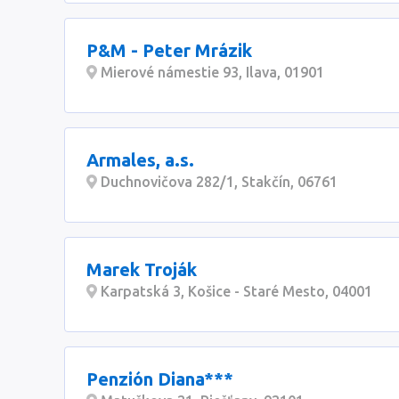
P&M - Peter Mrázik
Mierové námestie 93, Ilava, 01901
Armales, a.s.
Duchnovičova 282/1, Stakčín, 06761
Marek Troják
Karpatská 3, Košice - Staré Mesto, 04001
Penzión Diana***