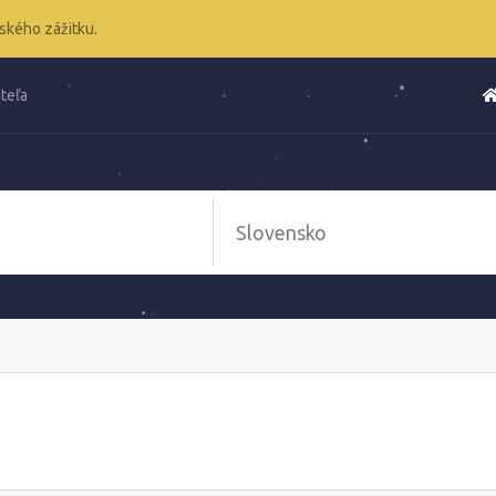
ského zážitku.
teľa