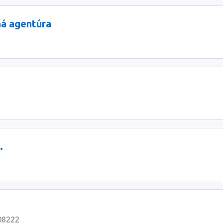
á agentúra
.
 08222