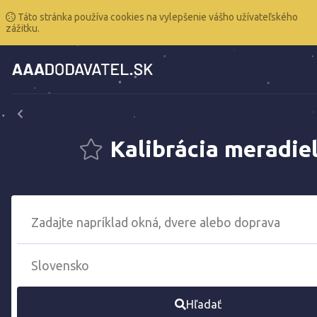
Táto stránka používa cookies na vylepšenie vášho užívateľského
zážitku.
Kalibrácia meradie
Hľadať