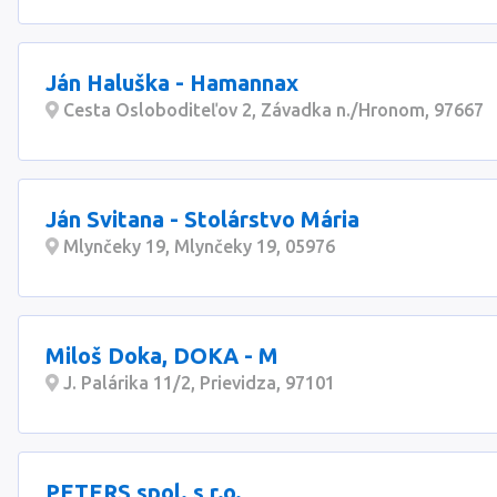
Ján Haluška - Hamannax
Cesta Osloboditeľov 2, Závadka n./Hronom, 97667
Ján Svitana - Stolárstvo Mária
Mlynčeky 19, Mlynčeky 19, 05976
Miloš Doka, DOKA - M
J. Palárika 11/2, Prievidza, 97101
PETERS spol. s r.o.