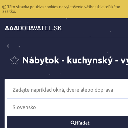
Táto stránka používa cookies na vylepšenie vášho užívateľského
zážitku.
Nábytok - kuchynský - v
Hľadať