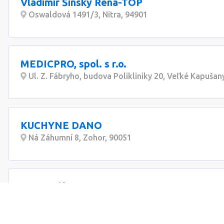
Vladimír Šinský Rena-TOP
Oswaldová 1491/3, Nitra, 94901
MEDICPRO, spol. s r.o.
Ul. Z. Fábryho, budova Polikliniky 20, Veľké Kapušan
KUCHYNE DANO
Ná Záhumní 8, Zohor, 90051
Peter Kékety HAKE
Stará Halič 162, Stará Halič, 98511