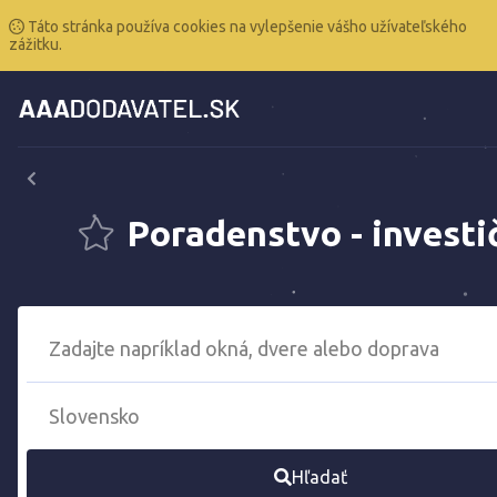
Táto stránka používa cookies na vylepšenie vášho užívateľského
zážitku.
Poradenstvo - investi
Hľadať