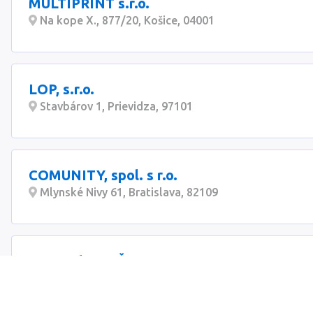
MULTIPRINT s.r.o.
Na kope X., 877/20, Košice, 04001
LOP, s.r.o.
Stavbárov 1, Prievidza, 97101
COMUNITY, spol. s r.o.
Mlynské Nivy 61, Bratislava, 82109
Ing. Radovan Švec - AURON
Domašská 54, Ľubotice, 08006