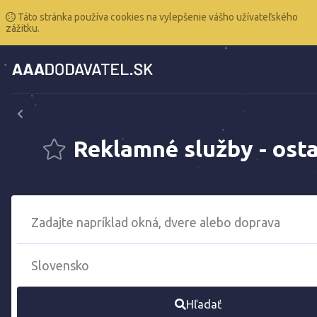
Táto stránka používa cookies na vylepšenie vášho užívateľského
zážitku.
Reklamné služby - ost
Hľadať