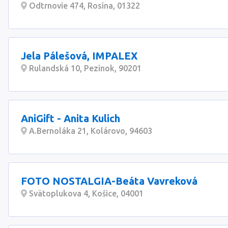
Odtrnovie 474, Rosina, 01322
Jela Pálešová, IMPALEX
Rulandská 10, Pezinok, 90201
AniGift - Anita Kulich
A.Bernoláka 21, Kolárovo, 94603
FOTO NOSTALGIA-Beáta Vavreková
Svätoplukova 4, Košice, 04001