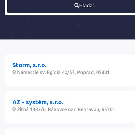
Hľadať
Storm, s.r.o.
Námestie sv. Egídia 40/57, Poprad, 05801
AZ - systém, s.r.o.
Žitná 1483/6, Bánovce nad Bebravou, 95701