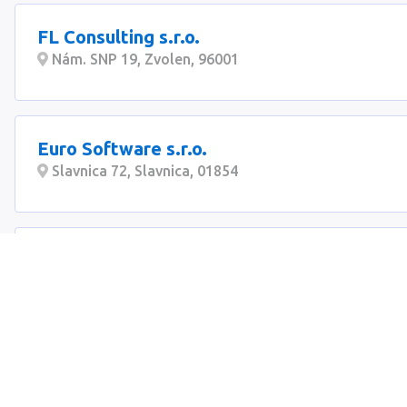
FL Consulting s.r.o.
Nám. SNP 19, Zvolen, 96001
Euro Software s.r.o.
Slavnica 72, Slavnica, 01854
BEFARE 777 spol. s r.o.
Mliekarenská 10, Bratislava, 82109
Fishdog Media
Piešťanská, Bratislava, 83102