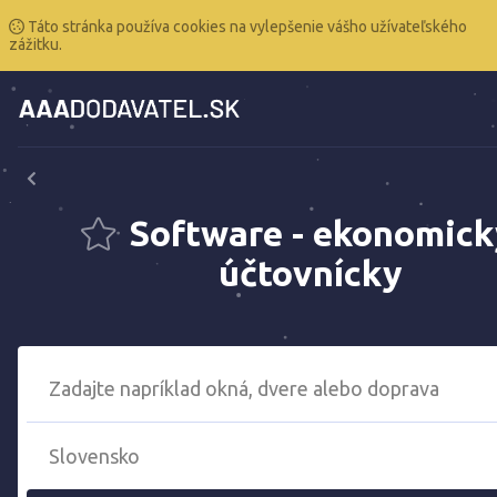
Táto stránka používa cookies na vylepšenie vášho užívateľského
zážitku.
Software - ekonomick
účtovnícky