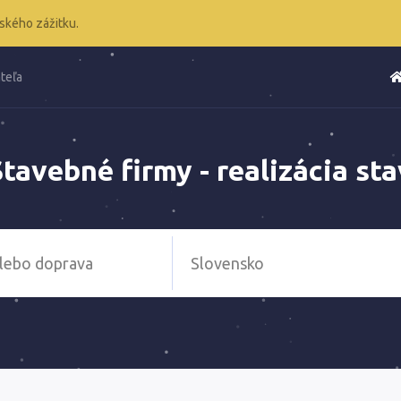
ského zážitku.
teľa
tavebné firmy - realizácia sta