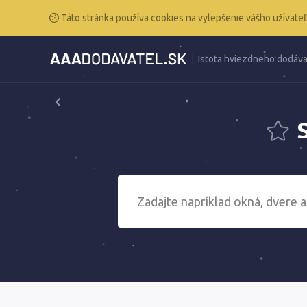
Táto stránka používa cookies na vylepšenie vášho užívateľ
Istota hviezdneho dodáva
S