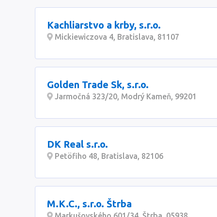
Kachliarstvo a krby, s.r.o.
Mickiewiczova 4, Bratislava, 81107
Golden Trade Sk, s.r.o.
Jarmočná 323/20, Modrý Kameň, 99201
DK Real s.r.o.
Petöfiho 48, Bratislava, 82106
M.K.C., s.r.o. Štrba
Markušovského 601/34, Štrba, 05938