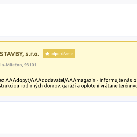
AVBY, s.r.o.
odporúčame
rín-Mliečno, 93101
e cez AAAdopyt/AAAdodavatel/AAAmagazín - informujte nás o
trukciou rodinných domov, garáží a oplotení vrátane terénnyc
l,fasády,omietky.