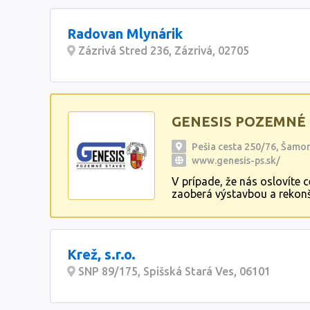
Radovan Mlynárik
Zázrivá Stred 236, Zázrivá, 02705
GENESIS POZEMNÉ ST
Pešia cesta 250/76, Šamo
www.genesis-ps.sk/
V prípade, že nás oslovít
zaoberá výstavbou a rekonš
montážnych a výrobných há
Krež, s.r.o.
SNP 89/175, Spišská Stará Ves, 06101