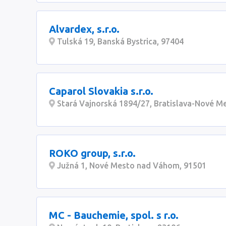
Alvardex, s.r.o.
Tulská 19, Banská Bystrica, 97404
Caparol Slovakia s.r.o.
Stará Vajnorská 1894/27, Bratislava-Nové M
ROKO group, s.r.o.
Južná 1, Nové Mesto nad Váhom, 91501
MC - Bauchemie, spol. s r.o.