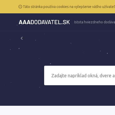
Táto stránka používa cookies na vylepšenie vášho užívateľ
Istota hviezdneho dodáva