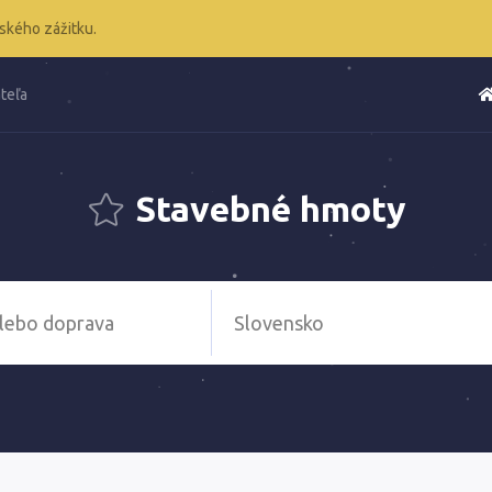
ského zážitku.
teľa
Stavebné hmoty