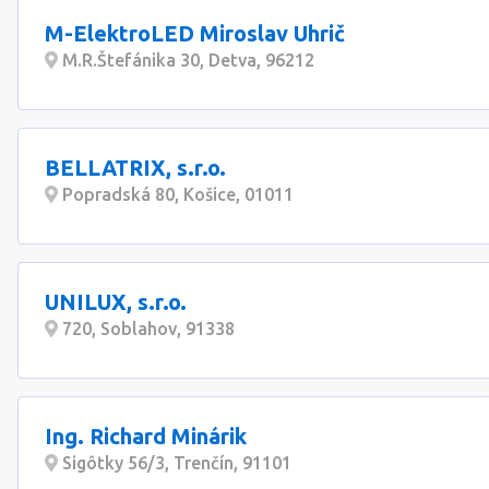
M-ElektroLED Miroslav Uhrič
M.R.Štefánika 30, Detva, 96212
BELLATRIX, s.r.o.
Popradská 80, Košice, 01011
UNILUX, s.r.o.
720, Soblahov, 91338
Ing. Richard Minárik
Sigôtky 56/3, Trenčín, 91101