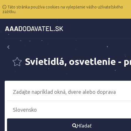
Táto stránka používa cookies na vylepšenie vášho užívateľského
zážitku.
Svietidlá, osvetlenie - p
Hľadať