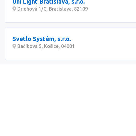
Uni Light Bratislava, s.r.o.
Drieňová 1/C, Bratislava, 82109
Svetlo Systém, s.r.o.
Bačíkova 5, Košice, 04001
LED dizajn s.r.o.
Trnavské mýto 1, Bratislava, 83221
Martin Ildža - ELMART
Slovenská 32, Prešov, 08001