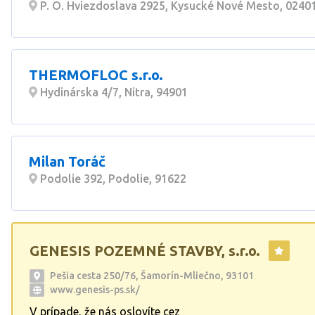
P. O. Hviezdoslava 2925, Kysucké Nové Mesto, 0240
THERMOFLOC s.r.o.
Hydinárska 4/7, Nitra, 94901
Milan Toráč
Podolie 392, Podolie, 91622
GENESIS POZEMNÉ STAVBY, s.r.o.
Pešia cesta 250/76, Šamorín-Mliečno, 93101
www.genesis-ps.sk/
V prípade, že nás oslovíte cez