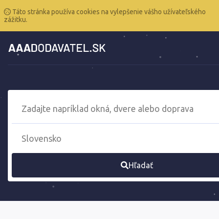
Táto stránka používa cookies na vylepšenie vášho užívateľského
zážitku.
Hľadať