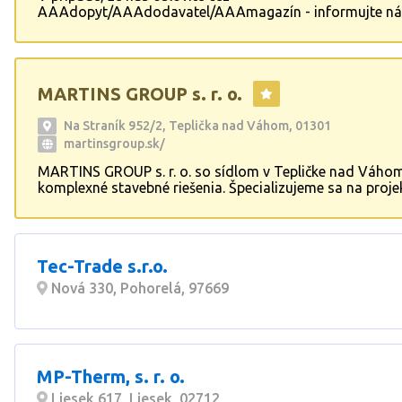
AAAdopyt/AAAdodavatel/AAAmagazín - informujte ná
cenová kalklulácia ZADARMO Firma sa zaoberá výstavb
rekonštrukciou rodinných domov, garáží a oplotení vrá
terénnych úprav a záhradnej architektúry, stavbou mon
výrobných hál,fasády,omietky.
MARTINS GROUP s. r. o.
Na Straník 952/2, Teplička nad Váhom, 01301
martinsgroup.sk/
MARTINS GROUP s. r. o. so sídlom v Tepličke nad Váho
komplexné stavebné riešenia. Špecializujeme sa na proje
inžiniering a realizáciu domov na kľúč, vrátane rekonštru
domov a bytov. Naše služby zahŕňajú široké spektrum s
prác pre interiér aj exteriér, čím zákazníkom poskytujeme
a komplexné riešenia pre ich stavebné projekty.
Tec-Trade s.r.o.
Nová 330, Pohorelá, 97669
MP-Therm, s. r. o.
Liesek 617, Liesek, 02712