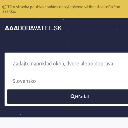
Táto stránka používa cookies na vylepšenie vášho užívateľského
zážitku.
Hľadať