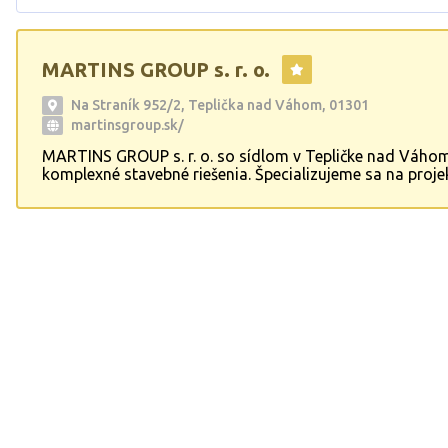
MARTINS GROUP s. r. o.
Na Straník 952/2, Teplička nad Váhom, 01301
martinsgroup.sk/
MARTINS GROUP s. r. o. so sídlom v Tepličke nad Váho
komplexné stavebné riešenia. Špecializujeme sa na proje
inžiniering a realizáciu domov na kľúč, vrátane rekonštru
domov a bytov. Naše služby zahŕňajú široké spektrum s
prác pre interiér aj exteriér, čím zákazníkom poskytujeme
a komplexné riešenia pre ich stavebné projekty.