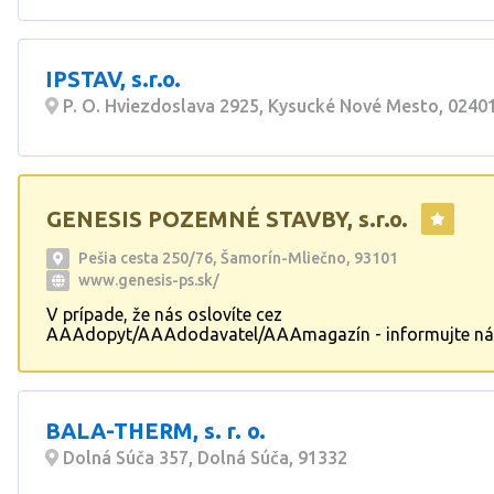
IPSTAV, s.r.o.
P. O. Hviezdoslava 2925, Kysucké Nové Mesto, 0240
GENESIS POZEMNÉ STAVBY, s.r.o.
Pešia cesta 250/76, Šamorín-Mliečno, 93101
www.genesis-ps.sk/
V prípade, že nás oslovíte cez
AAAdopyt/AAAdodavatel/AAAmagazín - informujte ná
cenová kalklulácia ZADARMO Firma sa zaoberá výstavb
rekonštrukciou rodinných domov, garáží a oplotení vrá
terénnych úprav a záhradnej architektúry, stavbou mon
výrobných hál,fasády,omietky.
BALA-THERM, s. r. o.
Dolná Súča 357, Dolná Súča, 91332