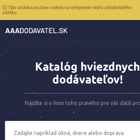
Táto stránka používa cookies na vylepšenie vášho užívateľského
zážitku.
Katalóg hviezdnych
dodávateľov!
Nájdite si v ňom toho pravého pre váš ďalší pr