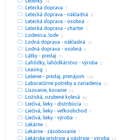
Letenky
24
Letecká doprava
7
Letecká doprava - nákladná
8
Letecká doprava - osobná
1
Letecká doprava - charter
1
Lodenica, lode
2
Lodná doprava - nákladná
16
Lodná doprava - osobná
6
Látky - predaj
11
Lahôdky, lahôdkárstvo - výroba
2
Leasing
5
Lešenie - predaj, prenájom
120
Laboratórne potreby a zariadenia
12
Lisovanie, kovanie
22
Ložiská, ozubené kolesá
80
Liečivá, lieky - distribúcia
12
Liečivá, lieky - veľkoobchod
1
Liečivá, lieky - výroba
3
Lekárne
3
Lekárne - zásobovanie
7
Lekárske prístroje a nástroje - výroba
15