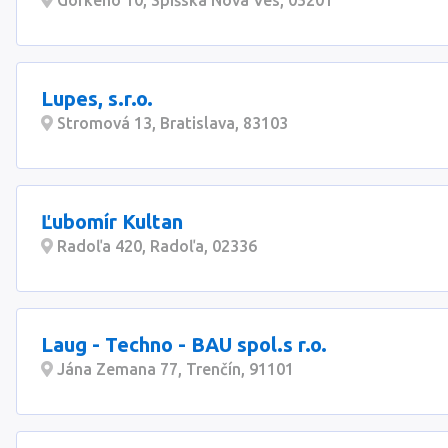
Gorkého 10, Spišská Nová Ves, 05201
Lupes, s.r.o.
Stromová 13, Bratislava, 83103
Ľubomír Kultan
Radoľa 420, Radoľa, 02336
Laug - Techno - BAU spol.s r.o.
Jána Zemana 77, Trenčín, 91101