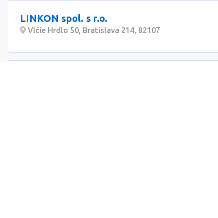
LINKON spol. s r.o.
Vlčie Hrdlo 50, Bratislava 214, 82107
LINDEN s. r. o.
Námestie Martina Benku 16, Bratislava, 81107
LENSTAV, s.r.o.
Báč 25, Báč, 93030
Ladce Betón, s.r.o.
Dolnozemská 13, Bratislava, 85007