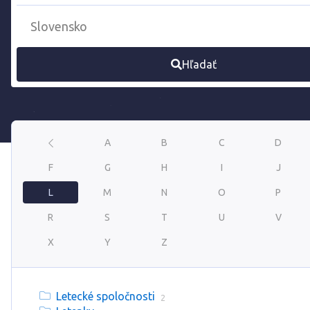
Hľadať
A
B
C
D
F
G
H
I
J
L
M
N
O
P
R
S
T
U
V
X
Y
Z
Letecké spoločnosti
2