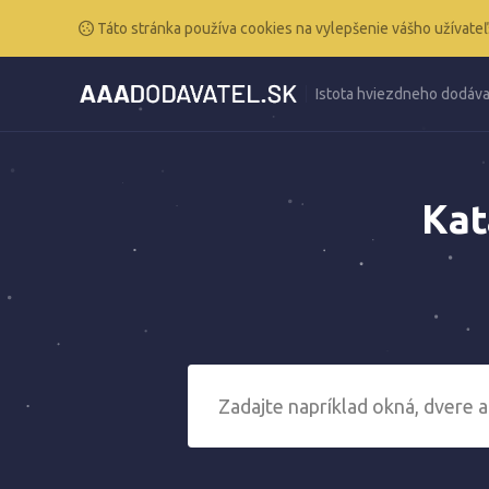
Táto stránka používa cookies na vylepšenie vášho užívateľ
Istota hviezdneho dodáva
Kat