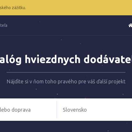
ského zážitku.
teľa
alóg hviezdnych dodávate
Nájdite si v ňom toho pravého pre váš ďalší projekt