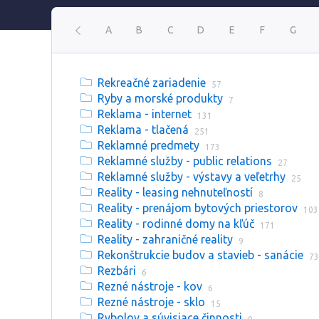
A
B
C
D
E
F
G
Rekreačné zariadenie
57
Ryby a morské produkty
7
Reklama - internet
131
Reklama - tlačená
251
Reklamné predmety
173
Reklamné služby - public relations
27
Reklamné služby - výstavy a veľetrhy
25
Reality - leasing nehnuteľností
8
Reality - prenájom bytových priestorov
103
Reality - rodinné domy na kľúč
171
Reality - zahraničné reality
9
Rekonštrukcie budov a stavieb - sanácie
73
Rezbári
6
Rezné nástroje - kov
6
Rezné nástroje - sklo
15
Rybolov a súvisiace činnosti