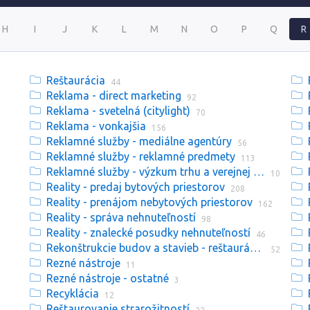
H
I
J
K
L
M
N
O
P
Q
R
Reštaurácia
44
Reklama - direct marketing
92
Reklama - svetelná (citylight)
70
Reklama - vonkajšia
156
Reklamné služby - mediálne agentúry
56
Reklamné služby - reklamné predmety
113
Reklamné služby - výzkum trhu a verejnej mienky
10
Reality - predaj bytových priestorov
208
Reality - prenájom nebytových priestorov
162
Reality - správa nehnuteľností
98
Reality - znalecké posudky nehnuteľností
46
Rekonštrukcie budov a stavieb - reštaurátori
52
Rezné nástroje
11
Rezné nástroje - ostatné
3
Recyklácia
12
Reštaurovanie strarožitností