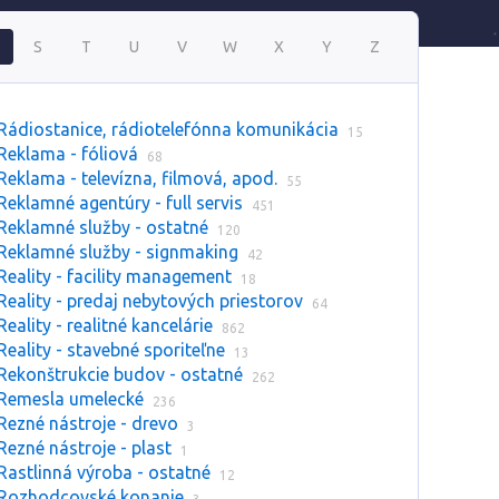
S
T
U
V
W
X
Y
Z
Rádiostanice, rádiotelefónna komunikácia
15
Reklama - fóliová
68
Reklama - televízna, filmová, apod.
55
Reklamné agentúry - full servis
451
Reklamné služby - ostatné
120
Reklamné služby - signmaking
42
Reality - facility management
18
Reality - predaj nebytových priestorov
64
Reality - realitné kancelárie
862
Reality - stavebné sporiteľne
13
Rekonštrukcie budov - ostatné
262
Remesla umelecké
236
Rezné nástroje - drevo
3
Rezné nástroje - plast
1
Rastlinná výroba - ostatné
12
Rozhodcovské konanie