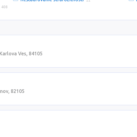
22
408
 Karlova Ves, 84105
inov, 82105