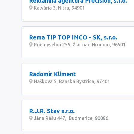
Reklamná agentúra Precision, s.r.o.
Kalvária 3, Nitra, 94901
Rema TIP TOP INCO - SK, s.r.o.
Priemyselná 255, Žiar nad Hronom, 96501
Radomír Kliment
Haškova 5, Banská Bystrica, 97401
R.J.R. Stav s.r.o.
Jána Rášu 447, Budmerice, 90086